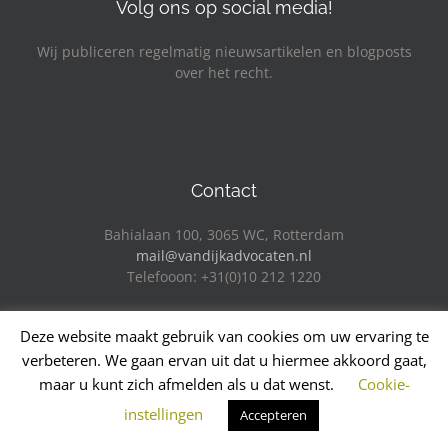
Volg ons op social media!
Wij publiceren regelmatig nieuwsartikelen en blogposts
over het recht.
Facebook
LinkedIn
YouTube
Contact
Bahialaan 100, 3065 WC, Rotterdam
mail@vandijkadvocaten.nl
Telefooon: +31(0)10 212 1220
Deze website maakt gebruik van cookies om uw ervaring te
verbeteren. We gaan ervan uit dat u hiermee akkoord gaat,
maar u kunt zich afmelden als u dat wenst.
Cookie-
Copyright VANDIJK advocaten - Alle rechten voorbehouden -
instellingen
Accepteren
Fotografie door Julia van der Hoeven