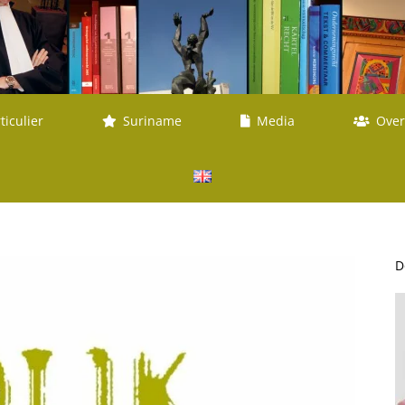
ticulier
Suriname
Media
Over
D